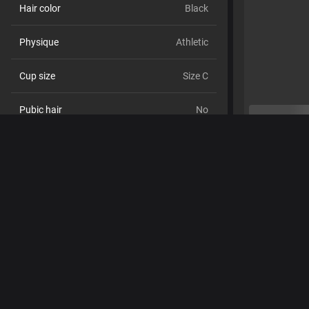
Hair color
Black
Physique
Athletic
Cup size
Size C
Pubic hair
No
Sexual orientation
Bisexual
Relationship
No
Ethnicity
Asian
Piercings
Yes
Tattoos
Yes