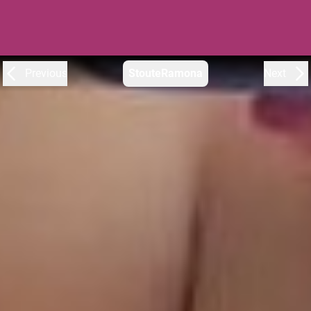
Previous
StouteRamona
Next