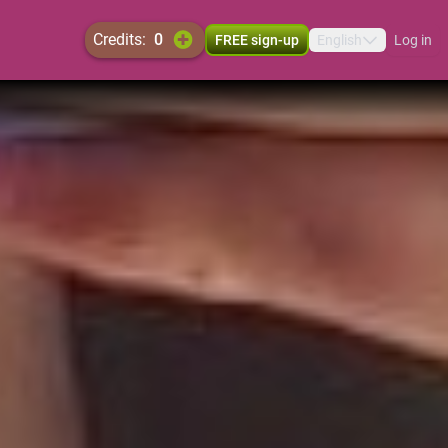
credits:
0
FREE sign-up
English
Log in